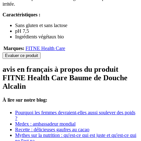
irritée.
Caractéristiques :
Sans gluten et sans lactose
pH 7,5
Ingrédients végétaux bio
Marques:
FITNE Health Care
Evaluer ce produit
avis en français à propos du produit
FITNE Health Care Baume de Douche
Alcalin
À lire sur notre blog:
Pourquoi les femmes devraient-elles aussi soulever des poids
?
Medex : ambassadeur mondial
Recette : délicieuses gaufres au cacao
Mythes sur la nutrition : qu'est-ce qui est juste et qu'est-ce qui
ne l'est pa