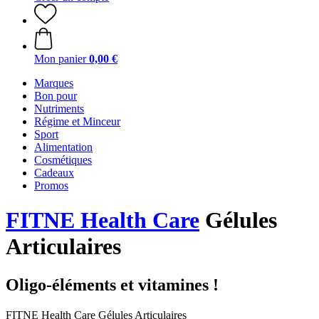
Mon panier
0,00 €
Marques
Bon pour
Nutriments
Régime et Minceur
Sport
Alimentation
Cosmétiques
Cadeaux
Promos
FITNE Health Care
Gélules
Articulaires
Oligo-éléments et vitamines !
FITNE Health Care Gélules Articulaires