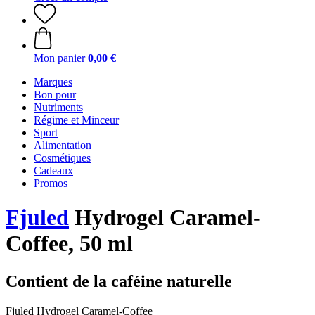
Mon panier
0,00 €
Marques
Bon pour
Nutriments
Régime et Minceur
Sport
Alimentation
Cosmétiques
Cadeaux
Promos
Fjuled
Hydrogel Caramel-
Coffee, 50 ml
Contient de la caféine naturelle
Fjuled Hydrogel Caramel-Coffee