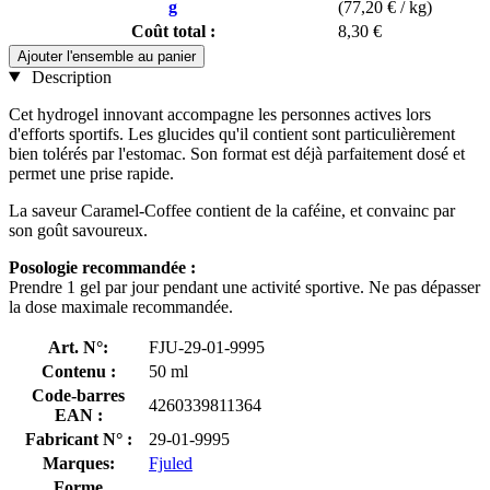
g
(77,20 € / kg)
Coût total :
8,30 €
Ajouter l'ensemble au panier
Description
Cet hydrogel innovant accompagne les personnes actives lors
d'efforts sportifs. Les glucides qu'il contient sont particulièrement
bien tolérés par l'estomac. Son format est déjà parfaitement dosé et
permet une prise rapide.
La saveur Caramel-Coffee contient de la caféine, et convainc par
son goût savoureux.
Posologie recommandée :
Prendre 1 gel par jour pendant une activité sportive. Ne pas dépasser
la dose maximale recommandée.
Art. N°:
FJU-29-01-9995
Contenu :
50 ml
Code-barres
4260339811364
EAN :
Fabricant N° :
29-01-9995
Marques:
Fjuled
Forme