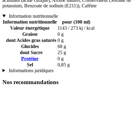
acidulant (acide citrique), Arôme naturel, Conservateur (Sorbate de
potassium, Benzoate de sodium (E211)), Caféine
Information nutritionnelle
Information nutritionnelle
pour (100 ml)
Valeur énergétique
1143 / 273 kj / kcal
Graisse
0 g
dont Acides gras saturés
0 g
Glucides
68 g
dont Sucre
25 g
Protéine
0 g
Sel
0,85 g
Informations juridiques
Nos recommandations