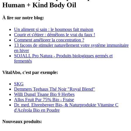
Human + Kind Body Oil
À lire sur notre blog:
Un aliment si sain : le houmous fait maison
Courir et s'étirer : démêlons le vrai du faux !
Comment améliorer la concentration ?
13 façons de stimuler naturellement votre système immunitaire
en hiver
SOJALL Pro Natura - Produits biologiques germés et
fermentés
VitalAbo, c'est par exemple:
SKG
Demmers Teehaus Thé Noir "Royal Blend"
Willi Dungl Tisane Bio 9 Herbes
Allos Fruit Pur 75% Bio - Fraise
Dr. med. Ehrenberger Bio- & Naturprodukte Vitamine C
d'Acérola Bio en Poudre
Nouveaux produits: