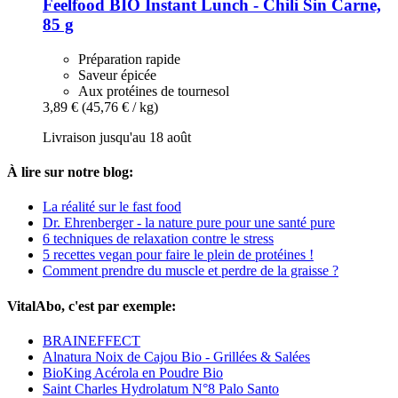
Feelfood
BIO Instant Lunch -​ Chili Sin Carne,
85 g
Préparation rapide
Saveur épicée
Aux protéines de tournesol
3,89 €
(45,76 € / kg)
Livraison jusqu'au 18 août
À lire sur notre blog:
La réalité sur le fast food
Dr. Ehrenberger - la nature pure pour une santé pure
6 techniques de relaxation contre le stress
5 recettes vegan pour faire le plein de protéines !
Comment prendre du muscle et perdre de la graisse ?
VitalAbo, c'est par exemple:
BRAINEFFECT
Alnatura Noix de Cajou Bio - Grillées & Salées
BioKing Acérola en Poudre Bio
Saint Charles Hydrolatum N°8 Palo Santo