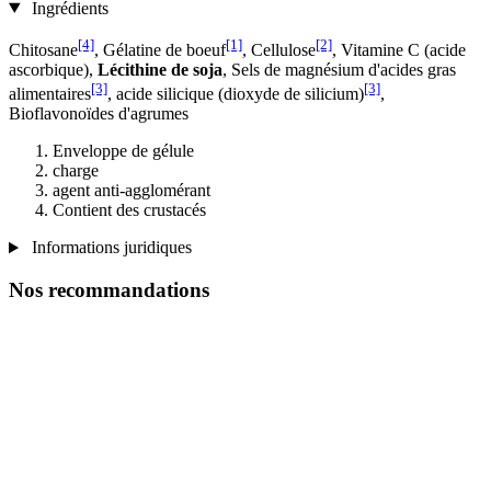
Ingrédients
[4]
[1]
[2]
Chitosane
, Gélatine de boeuf
, Cellulose
, Vitamine C (acide
ascorbique),
Lécithine de soja
, Sels de magnésium d'acides gras
[3]
[3]
alimentaires
, acide silicique (dioxyde de silicium)
,
Bioflavonoïdes d'agrumes
Enveloppe de gélule
charge
agent anti-agglomérant
Contient des crustacés
Informations juridiques
Nos recommandations