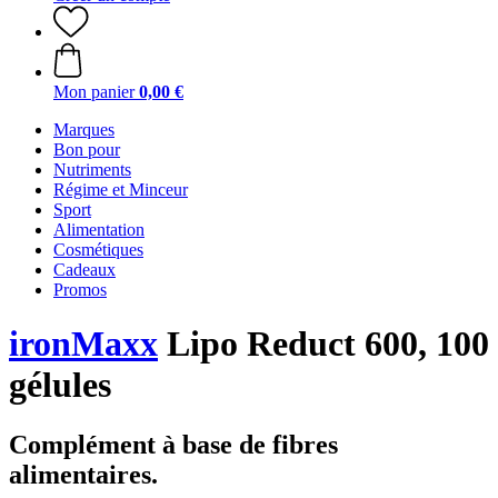
Mon panier
0,00 €
Marques
Bon pour
Nutriments
Régime et Minceur
Sport
Alimentation
Cosmétiques
Cadeaux
Promos
ironMaxx
Lipo Reduct 600, 100
gélules
Complément à base de fibres
alimentaires.