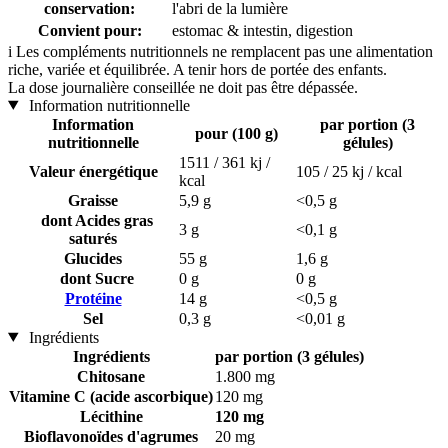
conservation:
l'abri de la lumière
Convient pour:
estomac & intestin, digestion
i
Les compléments nutritionnels ne remplacent pas une alimentation
riche, variée et équilibrée. A tenir hors de portée des enfants.
La dose journalière conseillée ne doit pas être dépassée.
Information nutritionnelle
Information
par portion (3
pour (100 g)
nutritionnelle
gélules)
1511 / 361 kj /
Valeur énergétique
105 / 25 kj / kcal
kcal
Graisse
5,9 g
<0,5 g
dont Acides gras
3 g
<0,1 g
saturés
Glucides
55 g
1,6 g
dont Sucre
0 g
0 g
Protéine
14 g
<0,5 g
Sel
0,3 g
<0,01 g
Ingrédients
Ingrédients
par portion (3 gélules)
Chitosane
1.800 mg
Vitamine C (acide ascorbique)
120 mg
Lécithine
120 mg
Bioflavonoïdes d'agrumes
20 mg