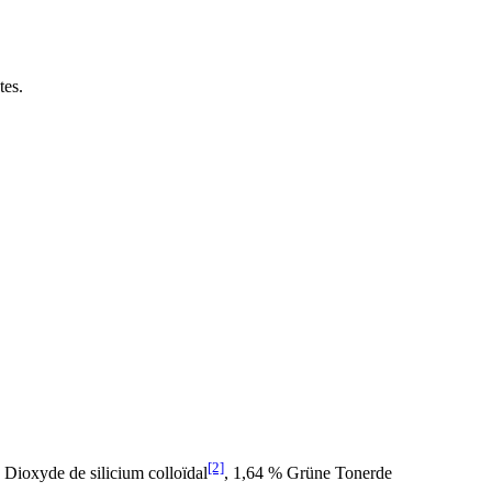
tes.
[2]
, Dioxyde de silicium colloïdal
, 1,64 % Grüne Tonerde