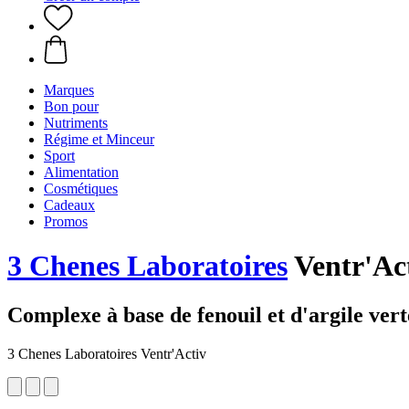
Marques
Bon pour
Nutriments
Régime et Minceur
Sport
Alimentation
Cosmétiques
Cadeaux
Promos
3 Chenes Laboratoires
Ventr'Ac
Complexe à base de fenouil et d'argile vert
3 Chenes Laboratoires Ventr'Activ