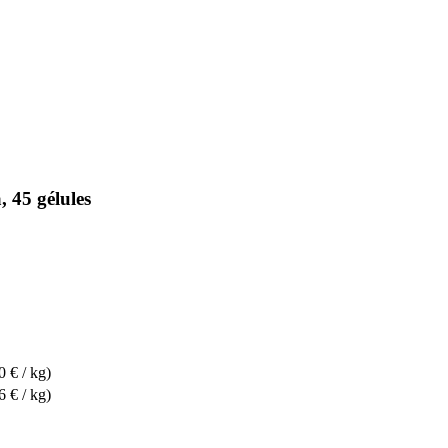
 45 gélules
0 € / kg)
6 € / kg)