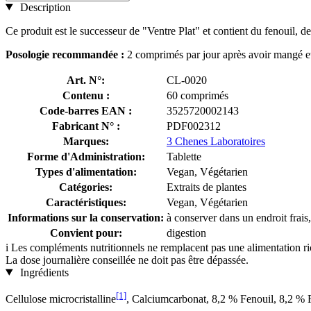
Description
Ce produit est le successeur de "Ventre Plat" et contient du fenouil, de 
Posologie recommandée :
2 comprimés par jour après avoir mangé et
Art. N°:
CL-0020
Contenu :
60 comprimés
Code-barres EAN :
3525720002143
Fabricant N° :
PDF002312
Marques:
3 Chenes Laboratoires
Forme d'Administration:
Tablette
Types d'alimentation:
Vegan, Végétarien
Catégories:
Extraits de plantes
Caractéristiques:
Vegan, Végétarien
Informations sur la conservation:
à conserver dans un endroit frais,
Convient pour:
digestion
i
Les compléments nutritionnels ne remplacent pas une alimentation rich
La dose journalière conseillée ne doit pas être dépassée.
Ingrédients
[1]
Cellulose microcristalline
, Calciumcarbonat, 8,2 % Fenouil, 8,2 % 