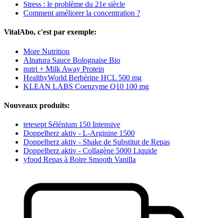
Stress : le problème du 21e siècle
Comment améliorer la concentration ?
VitalAbo, c'est par exemple:
More Nutrition
Alnatura Sauce Bolognaise Bio
nutri + Milk Away Protein
HealthyWorld Berbérine HCL 500 mg
KLEAN LABS Coenzyme Q10 100 mg
Nouveaux produits:
tetesept Sélénium 150 Intensive
Doppelherz aktiv - L-Arginine 1500
Doppelherz aktiv - Shake de Substitut de Repas
Doppelherz aktiv - Collagène 5000 Liquide
yfood Repas à Boire Smooth Vanilla