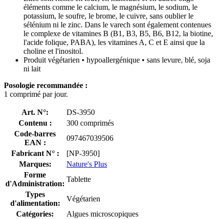
éléments comme le calcium, le magnésium, le sodium, le
potassium, le soufre, le brome, le cuivre, sans oublier le
sélénium ni le zinc. Dans le varech sont également contenues
le complexe de vitamines B (B1, B3, B5, B6, B12, la biotine,
l'acide folique, PABA), les vitamines A, C et E ainsi que la
choline et l'inositol.
Produit végétarien • hypoallergénique • sans levure, blé, soja
ni lait
Posologie recommandée :
1 comprimé par jour.
Art. N°:
DS-3950
Contenu :
300 comprimés
Code-barres
097467039506
EAN :
Fabricant N° :
[NP-3950]
Marques:
Nature's Plus
Forme
Tablette
d'Administration:
Types
Végétarien
d'alimentation:
Catégories:
Algues microscopiques