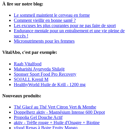
À lire sur notre blog:
Le sommeil maintient le cerveau en forme
Comment vieillir en bonne santé ?
Les excuses les plus courantes pour ne pas faire de sport
Endurance mentale pour un entraînement et une vie pleine de
succès !
Micronutriments pour les femmes
VitalAbo, c'est par exemple:
Raab Vitalfood
Maharishi Ayurveda Shilajit
Sponser Sport Food Pro Recovery
SOJALL Krenil M
HealthyWorld Huile de Krill - 1200 mg
Nouveaux produits:
Thé Glacé au Thé Vert Citron Vert & Menthe
Doppelherz aktiv - Magnésium Intense 600 Depot
Propolia Gel Douche Actif
aktiv - Trèfle rouge + Huile d'Onagre + Biotine
yfood Repas à Boire Fruity Mango