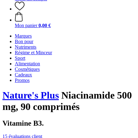
Mon panier
0,00 €
Marques
Bon pour
Nutriments
Régime et Minceur
Sport
Alimentation
Cosmétiques
Cadeaux
Promos
Nature's Plus
Niacinamide 500
mg, 90 comprimés
Vitamine B3.
15 évaluations client