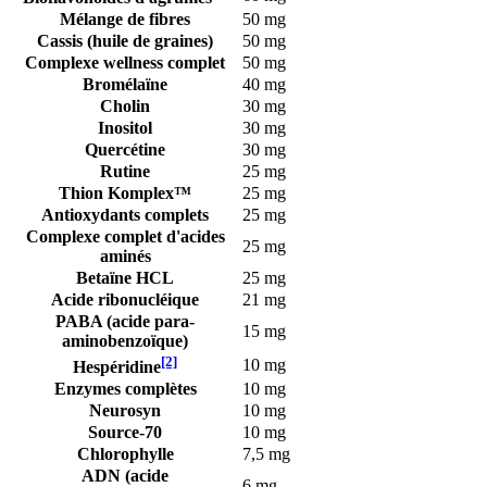
Mélange de fibres
50 mg
Cassis (huile de graines)
50 mg
Complexe wellness complet
50 mg
Bromélaïne
40 mg
Cholin
30 mg
Inositol
30 mg
Quercétine
30 mg
Rutine
25 mg
Thion Komplex™
25 mg
Antioxydants complets
25 mg
Complexe complet d'acides
25 mg
aminés
Betaïne HCL
25 mg
Acide ribonucléique
21 mg
PABA (acide para-
15 mg
aminobenzoïque)
[2]
10 mg
Hespéridine
Enzymes complètes
10 mg
Neurosyn
10 mg
Source-70
10 mg
Chlorophylle
7,5 mg
ADN (acide
6 mg