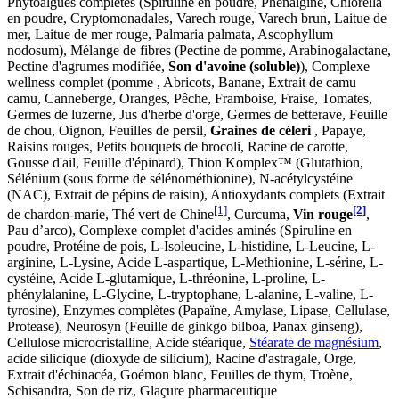
Phytoalgues complètes (Spiruline en poudre, Phénalgine, Chlorella
en poudre, Cryptomonadales, Varech rouge, Varech brun, Laitue de
mer, Laitue de mer rouge, Palmaria palmata, Ascophyllum
nodosum), Mélange de fibres (Pectine de pomme, Arabinogalactane,
Pectine d'agrumes modifiée,
Son d'avoine (soluble)
), Complexe
wellness complet (pomme , Abricots, Banane, Extrait de camu
camu, Canneberge, Oranges, Pêche, Framboise, Fraise, Tomates,
Germes de luzerne, Jus d'herbe d'orge, Germes de betterave, Feuille
de chou, Oignon, Feuilles de persil,
Graines de céleri
, Papaye,
Raisins rouges, Petits bouquets de brocoli, Racine de carotte,
Gousse d'ail, Feuille d'épinard), Thion Komplex™ (Glutathion,
Sélénium (sous forme de sélénométhionine), N-acétylcystéine
(NAC), Extrait de pépins de raisin), Antioxydants complets (Extrait
[1]
[2]
de chardon-marie, Thé vert de Chine
, Curcuma,
Vin rouge
,
Pau d’arco), Complexe complet d'acides aminés (Spiruline en
poudre, Protéine de pois, L-Isoleucine, L-histidine, L-Leucine, L-
arginine, L-Lysine, Acide L-aspartique, L-Methionine, L-sérine, L-
cystéine, Acide L-glutamique, L-thréonine, L-proline, L-
phénylalanine, L-Glycine, L-tryptophane, L-alanine, L-valine, L-
tyrosine), Enzymes complètes (Papaïne, Amylase, Lipase, Cellulase,
Protease), Neurosyn (Feuille de ginkgo bilboa, Panax ginseng),
Cellulose microcristalline, Acide stéarique,
Stéarate de magnésium
,
acide silicique (dioxyde de silicium), Racine d'astragale, Orge,
Extrait d'échinacéa, Goémon blanc, Feuilles de thym, Troène,
Schisandra, Son de riz, Glaçure pharmaceutique