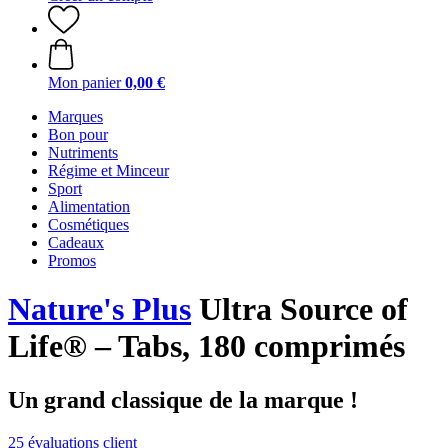
Mon panier
0,00 €
Marques
Bon pour
Nutriments
Régime et Minceur
Sport
Alimentation
Cosmétiques
Cadeaux
Promos
Nature's Plus
Ultra Source of
Life® – Tabs, 180 comprimés
Un grand classique de la marque !
25 évaluations client