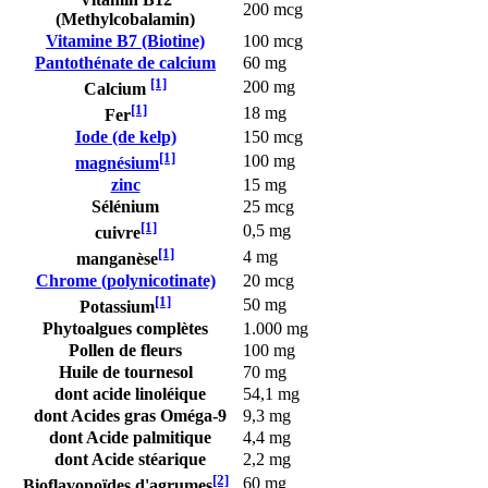
200 mcg
(Methylcobalamin)
Vitamine B7 (Biotine)
100 mcg
Pantothénate de calcium
60 mg
[1]
200 mg
Calcium
[1]
18 mg
Fer
Iode (de kelp)
150 mcg
[1]
100 mg
magnésium
zinc
15 mg
Sélénium
25 mcg
[1]
0,5 mg
cuivre
[1]
4 mg
manganèse
Chrome (polynicotinate)
20 mcg
[1]
50 mg
Potassium
Phytoalgues complètes
1.000 mg
Pollen de fleurs
100 mg
Huile de tournesol
70 mg
dont acide linoléique
54,1 mg
dont Acides gras Oméga-9
9,3 mg
dont Acide palmitique
4,4 mg
dont Acide stéarique
2,2 mg
[2]
60 mg
Bioflavonoïdes d'agrumes