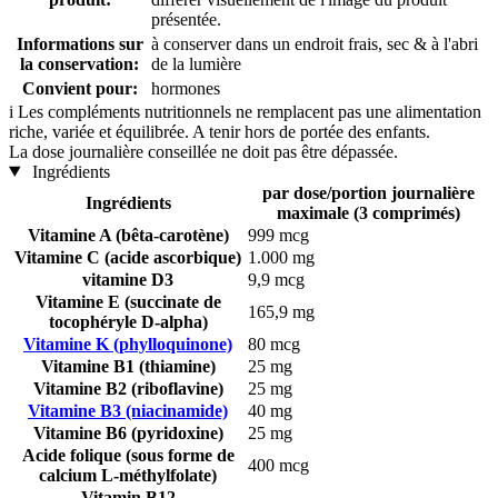
présentée.
Informations sur
à conserver dans un endroit frais, sec & à l'abri
la conservation:
de la lumière
Convient pour:
hormones
i
Les compléments nutritionnels ne remplacent pas une alimentation
riche, variée et équilibrée. A tenir hors de portée des enfants.
La dose journalière conseillée ne doit pas être dépassée.
Ingrédients
par dose/portion journalière
Ingrédients
maximale (3 comprimés)
Vitamine A (bêta-carotène)
999 mcg
Vitamine C (acide ascorbique)
1.000 mg
vitamine D3
9,9 mcg
Vitamine E (succinate de
165,9 mg
tocophéryle D-alpha)
Vitamine K (phylloquinone)
80 mcg
Vitamine B1 (thiamine)
25 mg
Vitamine B2 (riboflavine)
25 mg
Vitamine B3 (niacinamide)
40 mg
Vitamine B6 (pyridoxine)
25 mg
Acide folique (sous forme de
400 mcg
calcium L-méthylfolate)
Vitamin B12