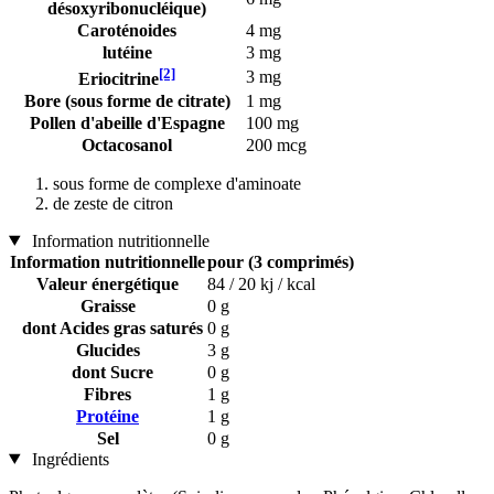
désoxyribonucléique)
Caroténoides
4 mg
lutéine
3 mg
[2]
3 mg
Eriocitrine
Bore (sous forme de citrate)
1 mg
Pollen d'abeille d'Espagne
100 mg
Octacosanol
200 mcg
sous forme de complexe d'aminoate
de zeste de citron
Information nutritionnelle
Information nutritionnelle
pour (3 comprimés)
Valeur énergétique
84 / 20 kj / kcal
Graisse
0 g
dont Acides gras saturés
0 g
Glucides
3 g
dont Sucre
0 g
Fibres
1 g
Protéine
1 g
Sel
0 g
Ingrédients