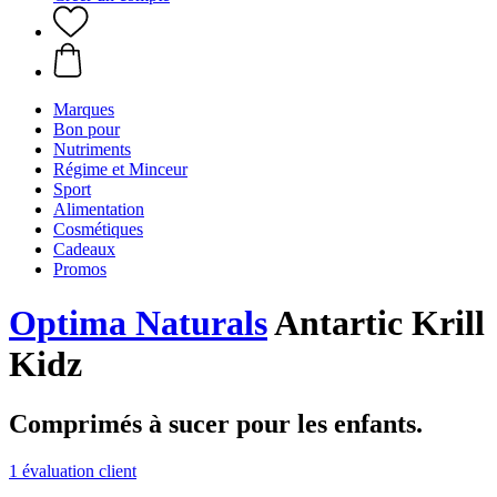
Marques
Bon pour
Nutriments
Régime et Minceur
Sport
Alimentation
Cosmétiques
Cadeaux
Promos
Optima Naturals
Antartic Krill
Kidz
Comprimés à sucer pour les enfants.
1 évaluation client