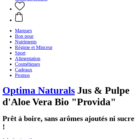
Marques
Bon pour
Nutriments
Régime et Minceur
Sport
Alimentation
Cosmétiques
Cadeaux
Promos
Optima Naturals
Jus & Pulpe
d'Aloe Vera Bio "Provida"
Prêt à boire, sans arômes ajoutés ni sucre
!