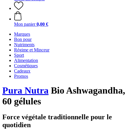
Mon panier
0,00 €
Marques
Bon pour
Nutriments
Régime et Minceur
Sport
Alimentation
Cosmétiques
Cadeaux
Promos
Pura Nutra
Bio Ashwagandha,
60 gélules
Force végétale traditionnelle pour le
quotidien