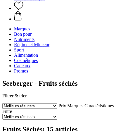
Marques
Bon pour
Nutriments
Régime et Minceur
Sport
Alimentation
Cosmétiques
Cadeaux
Promos
Seeberger - Fruits séchés
Filtrer & trier
Prix
Marques
Caractéristiques
Filtre
Fruits Séchés: 15 articles