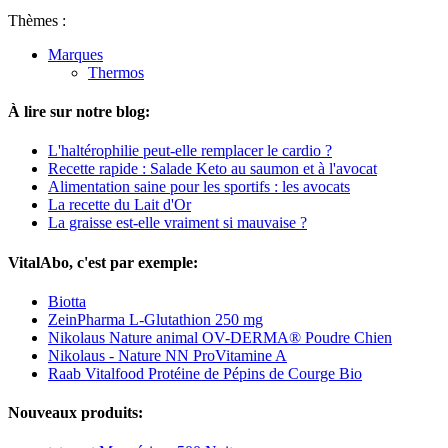
Thèmes :
Marques
Thermos
À lire sur notre blog:
L'haltérophilie peut-elle remplacer le cardio ?
Recette rapide : Salade Keto au saumon et à l'avocat
Alimentation saine pour les sportifs : les avocats
La recette du Lait d'Or
La graisse est-elle vraiment si mauvaise ?
VitalAbo, c'est par exemple:
Biotta
ZeinPharma L-Glutathion 250 mg
Nikolaus Nature animal OV-DERMA® Poudre Chien
Nikolaus - Nature NN ProVitamine A
Raab Vitalfood Protéine de Pépins de Courge Bio
Nouveaux produits: