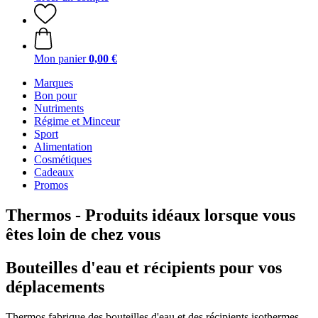
Mon panier
0,00 €
Marques
Bon pour
Nutriments
Régime et Minceur
Sport
Alimentation
Cosmétiques
Cadeaux
Promos
Thermos - Produits idéaux lorsque vous
êtes loin de chez vous
Bouteilles d'eau et récipients pour vos
déplacements
Thermos fabrique des bouteilles d'eau et des récipients isothermes