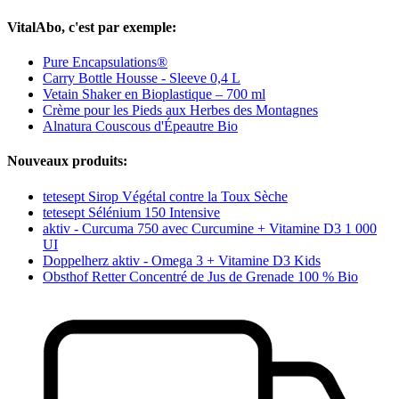
VitalAbo, c'est par exemple:
Pure Encapsulations®
Carry Bottle Housse - Sleeve 0,4 L
Vetain Shaker en Bioplastique – 700 ml
Crème pour les Pieds aux Herbes des Montagnes
Alnatura Couscous d'Épeautre Bio
Nouveaux produits:
tetesept Sirop Végétal contre la Toux Sèche
tetesept Sélénium 150 Intensive
aktiv - Curcuma 750 avec Curcumine + Vitamine D3 1 000
UI
Doppelherz aktiv - Omega 3 + Vitamine D3 Kids
Obsthof Retter Concentré de Jus de Grenade 100 % Bio