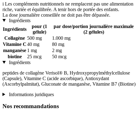
i
Les compléments nutritionnels ne remplacent pas une alimentation
riche, variée et équilibrée. A tenir hors de portée des enfants.
La dose journalière conseillée ne doit pas être dépassée.
Ingrédients
pour (1
par dose/portion journalière maximale
Ingrédients
gélule)
(2 gélules)
Collagène
500 mg
1.000 mg
Vitamine C
40 mg
80 mg
manganèse
1 mg
2 mg
biotine
25 mcg
50 mcg
Ingrédients
peptides de collagène Verisol® B, Hydroxypropylméthylcellulose
(Capsule), Vitamine C (acide ascorbique), Antioxydant
(Ascorbylpalmitat), Gluconate de manganèse, Vitamine B7 (Biotine)
Informations juridiques
Nos recommandations