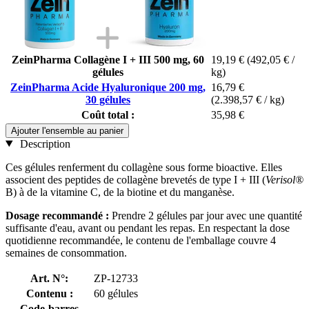
ZeinPharma Collagène I + III 500 mg, 60
19,19 €
(492,05 € /
gélules
kg)
ZeinPharma Acide Hyaluronique 200 mg,
16,79 €
30 gélules
(2.398,57 € / kg)
Coût total :
35,98 €
Ajouter l'ensemble au panier
Description
Ces gélules renferment du collagène sous forme bioactive. Elles
associent des peptides de collagène brevetés de type I + III (
Verisol®
B) à de la vitamine C, de la biotine et du manganèse.
Dosage recommandé :
Prendre 2 gélules par jour avec une quantité
suffisante d'eau, avant ou pendant les repas. En respectant la dose
quotidienne recommandée, le contenu de l'emballage couvre 4
semaines de consommation.
Art. N°:
ZP-12733
Contenu :
60 gélules
Code-barres