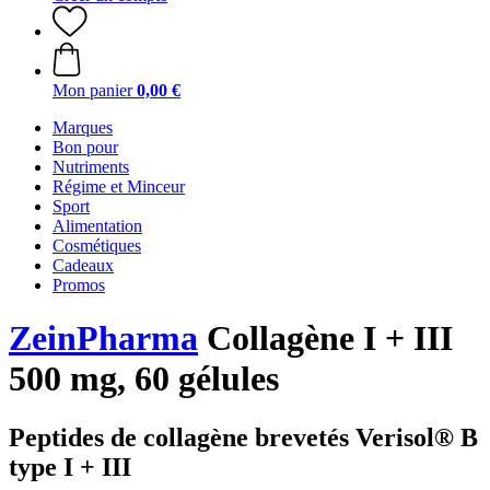
Mon panier
0,00 €
Marques
Bon pour
Nutriments
Régime et Minceur
Sport
Alimentation
Cosmétiques
Cadeaux
Promos
ZeinPharma
Collagène I + III
500 mg, 60 gélules
Peptides de collagène brevetés Verisol® B
type I + III