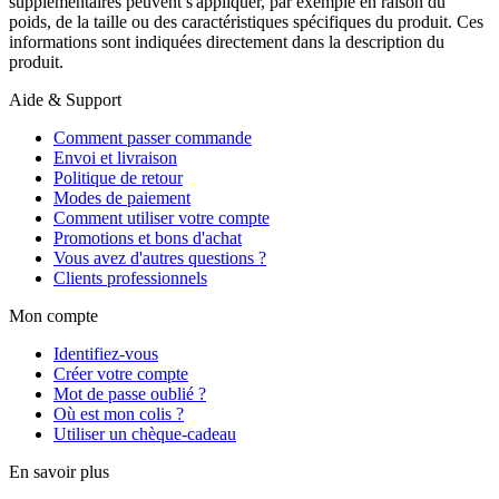
supplémentaires peuvent s'appliquer, par exemple en raison du
poids, de la taille ou des caractéristiques spécifiques du produit. Ces
informations sont indiquées directement dans la description du
produit.
Aide & Support
Comment passer commande
Envoi et livraison
Politique de retour
Modes de paiement
Comment utiliser votre compte
Promotions et bons d'achat
Vous avez d'autres questions ?
Clients professionnels
Mon compte
Identifiez-vous
Créer votre compte
Mot de passe oublié ?
Où est mon colis ?
Utiliser un chèque-cadeau
En savoir plus