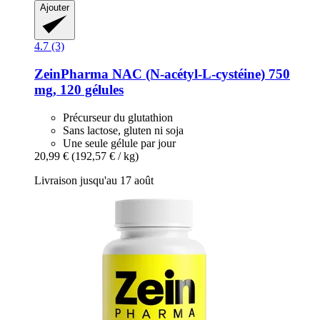
Ajouter
4.7 (3)
ZeinPharma
NAC (N-​acétyl-​L-​cystéine) 750
mg, 120 gélules
Précurseur du glutathion
Sans lactose, gluten ni soja
Une seule gélule par jour
20,99 €
(192,57 € / kg)
Livraison jusqu'au 17 août