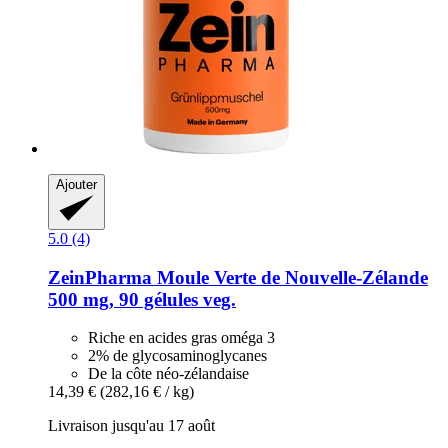
Ajouter
5.0 (4)
ZeinPharma
Moule Verte de Nouvelle-​Zélande
500 mg, 90 gélules veg.
Riche en acides gras oméga 3
2% de glycosaminoglycanes
De la côte néo-zélandaise
14,39 €
(282,16 € / kg)
Livraison jusqu'au 17 août