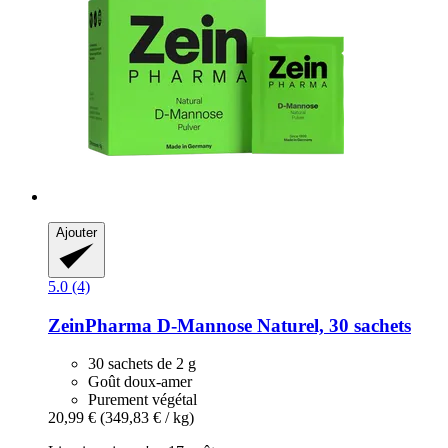
Ajouter
5.0 (4)
ZeinPharma
D-​Mannose Naturel, 30 sachets
30 sachets de 2 g
Goût doux-amer
Purement végétal
20,99 €
(349,83 € / kg)