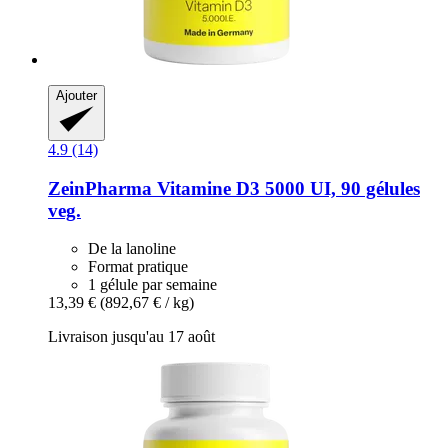
Ajouter
4.9 (14)
ZeinPharma
Vitamine D3 5000 UI, 90 gélules
veg.
De la lanoline
Format pratique
1 gélule par semaine
13,39 €
(892,67 € / kg)
Livraison jusqu'au 17 août