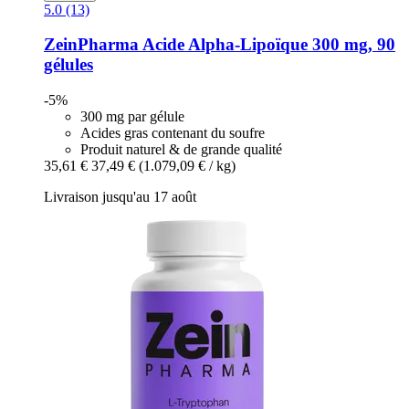
5.0 (13)
ZeinPharma
Acide Alpha-​Lipoïque 300 mg, 90
gélules
-5%
300 mg par gélule
Acides gras contenant du soufre
Produit naturel & de grande qualité
35,61 €
37,49 €
(1.079,09 € / kg)
Livraison jusqu'au 17 août