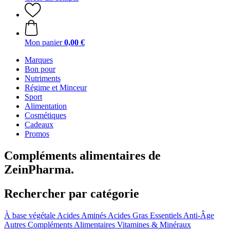
Mon panier
0,00 €
Marques
Bon pour
Nutriments
Régime et Minceur
Sport
Alimentation
Cosmétiques
Cadeaux
Promos
Compléments alimentaires de
ZeinPharma.
Rechercher par catégorie
À base végétale
Acides Aminés
Acides Gras Essentiels
Anti-Âge
Autres Compléments Alimentaires
Vitamines & Minéraux