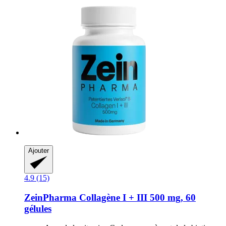
Ajouter
4.9 (15)
ZeinPharma
Collagène I + III 500 mg, 60
gélules