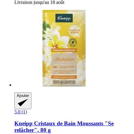
Livraison jusqu'au 18 août
Ajouter
5.0 (1)
Kneipp
Cristaux de Bain Moussants "Se
relâcher", 80 g