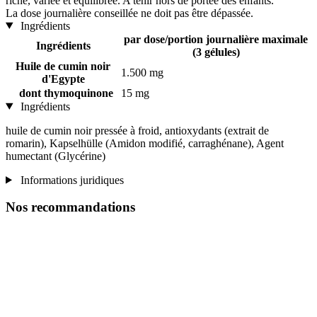
riche, variée et équilibrée. A tenir hors de portée des enfants.
La dose journalière conseillée ne doit pas être dépassée.
Ingrédients
par dose/portion journalière maximale
Ingrédients
(3 gélules)
Huile de cumin noir
1.500 mg
d'Egypte
dont thymoquinone
15 mg
Ingrédients
huile de cumin noir pressée à froid, antioxydants (extrait de
romarin), Kapselhülle (Amidon modifié, carraghénane), Agent
humectant (Glycérine)
Informations juridiques
Nos recommandations