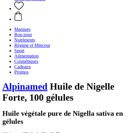
Marques
Bon pour
Nutriments
Régime et Minceur
Sport
Alimentation
Cosmétiques
Cadeaux
Promos
Alpinamed
Huile de Nigelle
Forte, 100 gélules
Huile végétale pure de Nigella sativa en
gélules