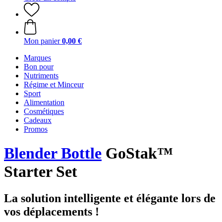
Mon panier
0,00 €
Marques
Bon pour
Nutriments
Régime et Minceur
Sport
Alimentation
Cosmétiques
Cadeaux
Promos
Blender Bottle
GoStak™
Starter Set
La solution intelligente et élégante lors de
vos déplacements !