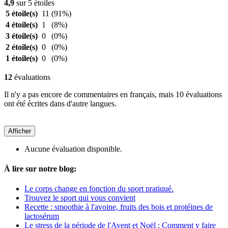
4,9
sur 5 étoiles
5 étoile(s)
11
(91%)
4 étoile(s)
1
(8%)
3 étoile(s)
0
(0%)
2 étoile(s)
0
(0%)
1 étoile(s)
0
(0%)
12
évaluations
Il n'y a pas encore de commentaires en français, mais 10 évaluations
ont été écrites dans d'autre langues.
Afficher
Aucune évaluation disponible.
À lire sur notre blog:
Le corps change en fonction du sport pratiqué.
Trouvez le sport qui vous convient
Recette : smoothie à l'avoine, fruits des bois et protéines de
lactosérum
Le stress de la période de l'Avent et Noël : Comment y faire