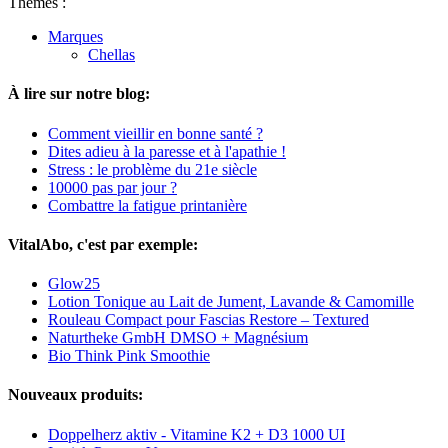
Thèmes :
Marques
Chellas
À lire sur notre blog:
Comment vieillir en bonne santé ?
Dites adieu à la paresse et à l'apathie !
Stress : le problème du 21e siècle
10000 pas par jour ?
Combattre la fatigue printanière
VitalAbo, c'est par exemple:
Glow25
Lotion Tonique au Lait de Jument, Lavande & Camomille
Rouleau Compact pour Fascias Restore – Textured
Naturtheke GmbH DMSO + Magnésium
Bio Think Pink Smoothie
Nouveaux produits:
Doppelherz aktiv - Vitamine K2 + D3 1000 UI