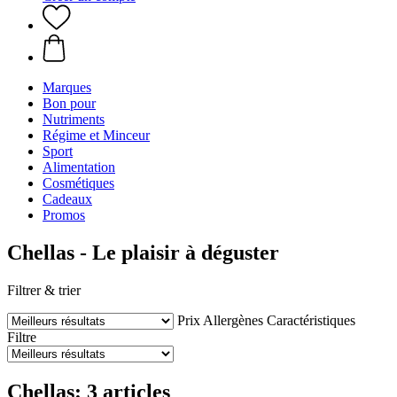
Marques
Bon pour
Nutriments
Régime et Minceur
Sport
Alimentation
Cosmétiques
Cadeaux
Promos
Chellas - Le plaisir à déguster
Filtrer & trier
Prix
Allergènes
Caractéristiques
Filtre
Chellas: 3 articles