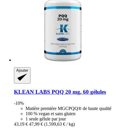
Ajouter
KLEAN LABS
PQQ 20 mg, 60 gélules
-10%
Matière première MGCPQQ® de haute qualité
100 % vegan et sans gluten
1 seule gélule par jour
43,19 €
47,99 €
(1.599,63 € / kg)