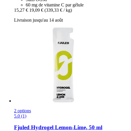
60 mg de vitamine C par gélule
15,27 €
19,09 €
(339,33 € / kg)
Livraison jusqu'au 14 août
2 options
5.0 (1)
Fjuled
Hydrogel Lemon-​Lime, 50 ml