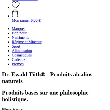
Mon panier
0,00 €
Marques
Bon pour
Nutriments
Régime et Minceur
Sport
Alimentation
Cosmétiques
Cadeaux
Promos
Dr. Ewald Töth® - Produits alcalins
naturels
Produits basés sur une philosophie
holistique.
Filtrer & trier