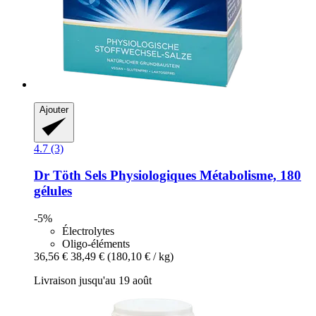
Ajouter
4.7 (3)
Dr Töth
Sels Physiologiques Métabolisme, 180
gélules
-5%
Électrolytes
Oligo-éléments
36,56 €
38,49 €
(180,10 € / kg)
Livraison jusqu'au 19 août