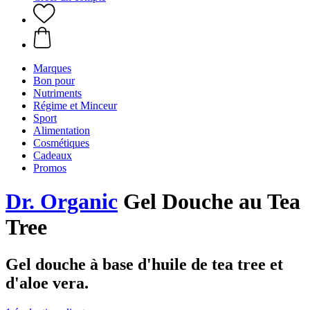
Marques
Bon pour
Nutriments
Régime et Minceur
Sport
Alimentation
Cosmétiques
Cadeaux
Promos
Dr. Organic
Gel Douche au Tea
Tree
Gel douche à base d'huile de tea tree et
d'aloe vera.