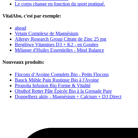
Le corps change en fonction du sport pratiqué.
VitalAbo, c'est par exemple:
ahead
Vetain Complexe de Magnésium
Allergy Research Group Citrate de Zinc 25 mg
Berglöwe Vitamines D3 + K2 - en Gouttes
Mélange d'Huiles Essentielles - Mind Balance
Nouveaux produits:
Flocons d’Avoine Complets Bio - Petits Flocons
Bauck Mühle Pain Rustique Bio à l'Avoine
Propolia Infusion Bio Forme & Vitalité
Obsthof Retter Pâte Épicée Bio à la Grenade Pure
Doppelherz aktiv - Magnésium + Calcium + D3 Direct