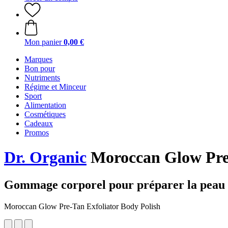
Mon panier
0,00 €
Marques
Bon pour
Nutriments
Régime et Minceur
Sport
Alimentation
Cosmétiques
Cadeaux
Promos
Dr. Organic
Moroccan Glow Pre-
Gommage corporel pour préparer la peau à 
Moroccan Glow Pre-Tan Exfoliator Body Polish