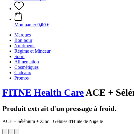
Mon panier
0,00 €
Marques
Bon pour
Nutriments
Régime et Minceur
Sport
Alimentation
Cosmétiques
Cadeaux
Promos
FITNE Health Care
ACE + Sélén
Produit extrait d'un pressage à froid.
ACE + Sélénium + ZInc - Gélules d'Huile de Nigelle