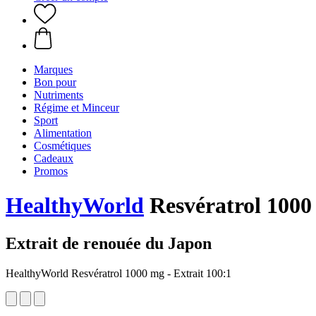
Marques
Bon pour
Nutriments
Régime et Minceur
Sport
Alimentation
Cosmétiques
Cadeaux
Promos
HealthyWorld
Resvératrol 1000 
Extrait de renouée du Japon
HealthyWorld Resvératrol 1000 mg - Extrait 100:1