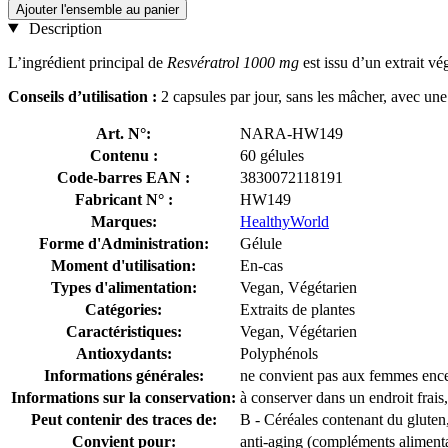
Ajouter l'ensemble au panier
Description
L’ingrédient principal de
Resvératrol 1000 mg
est issu d’un extrait v
Conseils d’utilisation :
2 capsules par jour, sans les mâcher, avec une 
Art. N°:
NARA-HW149
Contenu :
60 gélules
Code-barres EAN :
3830072118191
Fabricant N° :
HW149
Marques:
HealthyWorld
Forme d'Administration:
Gélule
Moment d'utilisation:
En-cas
Types d'alimentation:
Vegan, Végétarien
Catégories:
Extraits de plantes
Caractéristiques:
Vegan, Végétarien
Antioxydants:
Polyphénols
Informations générales:
ne convient pas aux femmes encei
Informations sur la conservation:
à conserver dans un endroit frais,
Peut contenir des traces de:
B - Céréales contenant du gluten, 
Convient pour:
anti-aging (compléments alimenta