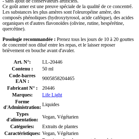
- sans ajout de conservateurs artificiels.
Ce goût amer est une preuve spéciale de la qualité de ce concentré.
Les substances les plus amères sont l'oleuropéine amère, des
composés phénoliques (hydroxytyrosol, acide caféique), des acides
organiques et d'autres flavonoïdes (olivine, rutine, hespérétine,
quercétine).
Posologie recommandée :
Prenez tous les jours de 10 à 20 gouttes
de concentré non dilué entre les repas, et le laisser reposer
brièvement en bouche avant d'avaler.
Art. N°:
LL-20446
Contenu :
50 ml
Code-barres
9005858204465
EAN :
Fabricant N° :
20446
Marques:
Life Light
Forme
Liquides
d'Administration:
Types
Vegan, Végétarien
d'alimentation:
Catégories:
Extraits de plantes
Caractéristiques:
Vegan, Végétarien