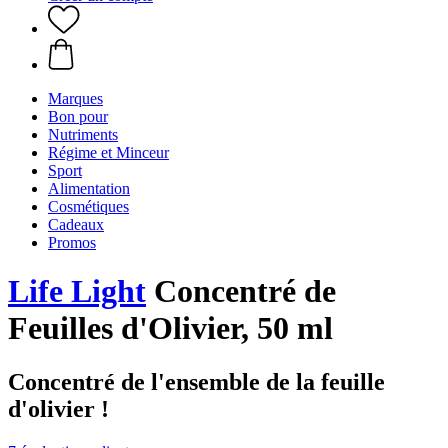
Marques
Bon pour
Nutriments
Régime et Minceur
Sport
Alimentation
Cosmétiques
Cadeaux
Promos
Life Light
Concentré de
Feuilles d'Olivier, 50 ml
Concentré de l'ensemble de la feuille
d'olivier !