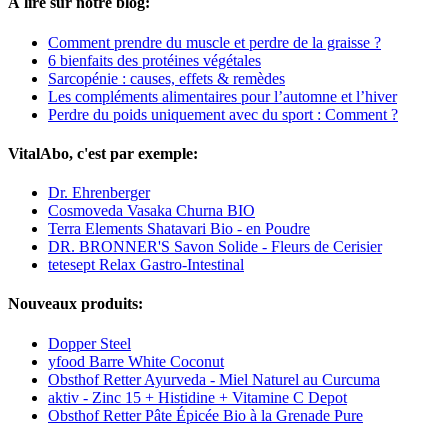
À lire sur notre blog:
Comment prendre du muscle et perdre de la graisse ?
6 bienfaits des protéines végétales
Sarcopénie : causes, effets & remèdes
Les compléments alimentaires pour l’automne et l’hiver
Perdre du poids uniquement avec du sport : Comment ?
VitalAbo, c'est par exemple:
Dr. Ehrenberger
Cosmoveda Vasaka Churna BIO
Terra Elements Shatavari Bio - en Poudre
DR. BRONNER'S Savon Solide - Fleurs de Cerisier
tetesept Relax Gastro-Intestinal
Nouveaux produits:
Dopper Steel
yfood Barre White Coconut
Obsthof Retter Ayurveda - Miel Naturel au Curcuma
aktiv - Zinc 15 + Histidine + Vitamine C Depot
Obsthof Retter Pâte Épicée Bio à la Grenade Pure