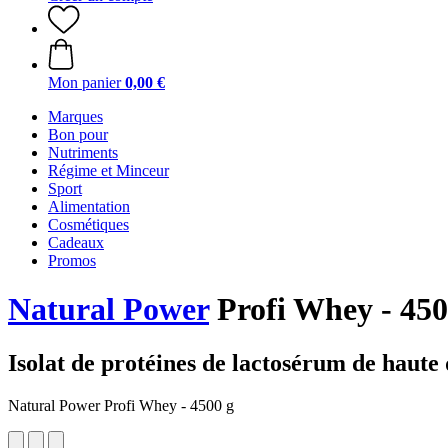
Mon panier
0,00 €
Marques
Bon pour
Nutriments
Régime et Minceur
Sport
Alimentation
Cosmétiques
Cadeaux
Promos
Natural Power
Profi Whey - 450
Isolat de protéines de lactosérum de haute 
Natural Power Profi Whey - 4500 g