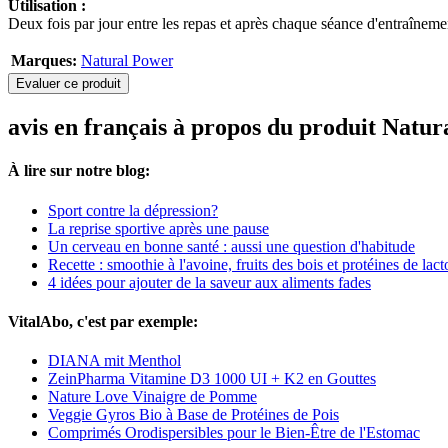
Utilisation :
Deux fois par jour entre les repas et après chaque séance d'entraîneme
Marques:
Natural Power
Evaluer ce produit
avis en français à propos du produit Natu
À lire sur notre blog:
Sport contre la dépression?
La reprise sportive après une pause
Un cerveau en bonne santé : aussi une question d'habitude
Recette : smoothie à l'avoine, fruits des bois et protéines de lac
4 idées pour ajouter de la saveur aux aliments fades
VitalAbo, c'est par exemple:
DIANA mit Menthol
ZeinPharma Vitamine D3 1000 UI + K2 en Gouttes
Nature Love Vinaigre de Pomme
Veggie Gyros Bio à Base de Protéines de Pois
Comprimés Orodispersibles pour le Bien-Être de l'Estomac