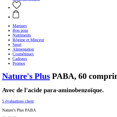
Marques
Bon pour
Nutriments
Régime et Minceur
Sport
Alimentation
Cosmétiques
Cadeaux
Promos
Nature's Plus
PABA, 60 compri
Avec de l'acide para-aminobenzoïque.
5 évaluations client
Nature's Plus PABA