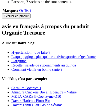
Par sorte, 3 sachets de thé sont contenus.
Marques:
Or Tea?
Evaluer ce produit
avis en français à propos du produit
Organic Treasure
À lire sur notre blog:
Hypertension - que faire ?
L'aquajogging - plus qu'une activité sportive régénérante
L'arginine
Recette : salade de superaliments au quinoa
Comment vieillir en bonne santé ?
VitalAbo, c'est par exemple:
Carnium Botanicals
Alnatura Crackers Bio à l'Épeautre - Nature
META-CARE® Coenzyme Q10
Davert Haricots Pinto Bio
Davert Tahin Clair Bio de Sésame