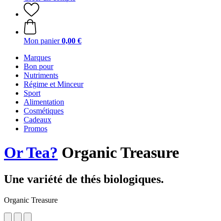
Mon panier
0,00 €
Marques
Bon pour
Nutriments
Régime et Minceur
Sport
Alimentation
Cosmétiques
Cadeaux
Promos
Or Tea?
Organic Treasure
Une variété de thés biologiques.
Organic Treasure