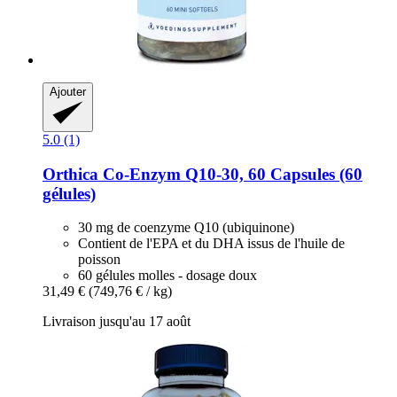
Ajouter
5.0 (1)
Orthica
Co-​Enzym Q10-​30, 60 Capsules (60
gélules)
30 mg de coenzyme Q10 (ubiquinone)
Contient de l'EPA et du DHA issus de l'huile de
poisson
60 gélules molles - dosage doux
31,49 €
(749,76 € / kg)
Livraison jusqu'au 17 août