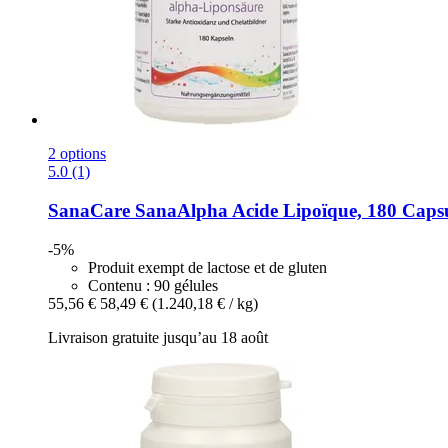
2 options
5.0 (1)
SanaCare
SanaAlpha Acide Lipoïque, 180 Capsul
-5%
Produit exempt de lactose et de gluten
Contenu : 90 gélules
55,56 €
58,49 €
(1.240,18 € / kg)
Livraison gratuite jusqu’au 18 août