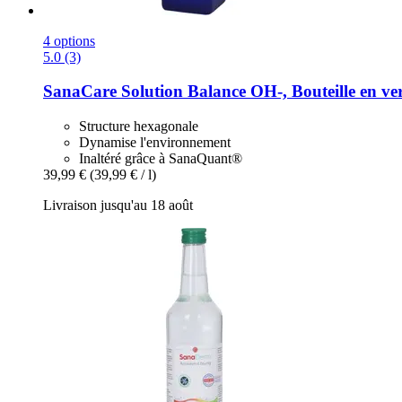
4 options
5.0 (3)
SanaCare
Solution Balance OH-​, Bouteille en ve
Structure hexagonale
Dynamise l'environnement
Inaltéré grâce à SanaQuant®
39,99 €
(39,99 € / l)
Livraison jusqu'au 18 août