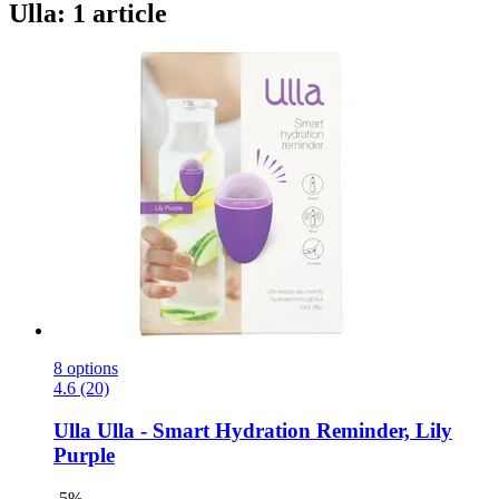
Ulla: 1 article
8 options
4.6 (20)
Ulla
Ulla -​ Smart Hydration Reminder, Lily
Purple
-5%