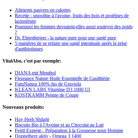
Aliments pauvres en calories
Recette : smoothie à l'avoine, fruits des bois et protéines de
lactosérum
Pourquoi les femmes devraient-elles aussi soulever des poids
?
Dr. Ehrenberger - la nature pure pour une santé pure
5 manières de se refaire une santé intestinale après la prise
d'antibiotiques
VitalAbo, c'est par exemple:
DIANA mit Menthol
Fleurance Nature Huile Essentielle de Gaulthérie
FutuNatura 100% Jus de Graviola
KLEAN LABS Vitamine D3 1000 UI
KOSTKAMM Peigne de Coupe
Nouveaux produits:
Hay Herb Shilajit
Biscuits Bio à l'Avoine et au Chocolat au Lait
Fertil Experte - Préparation à la Grossesse pour Homme
Doppelherz aktiv - Omega 3 1400