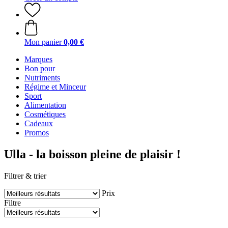
Mon panier
0,00 €
Marques
Bon pour
Nutriments
Régime et Minceur
Sport
Alimentation
Cosmétiques
Cadeaux
Promos
Ulla - la boisson pleine de plaisir !
Filtrer & trier
Prix
Filtre