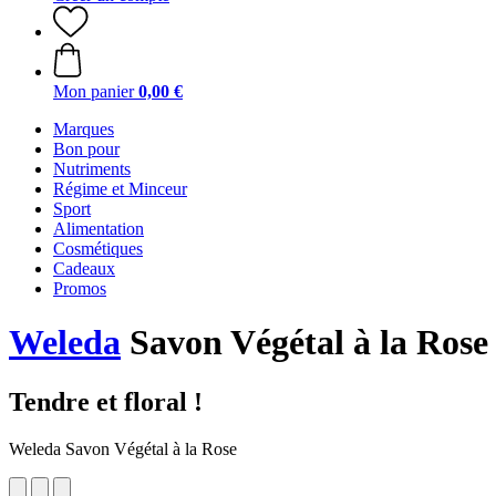
Mon panier
0,00 €
Marques
Bon pour
Nutriments
Régime et Minceur
Sport
Alimentation
Cosmétiques
Cadeaux
Promos
Weleda
Savon Végétal à la Rose
Tendre et floral !
Weleda Savon Végétal à la Rose