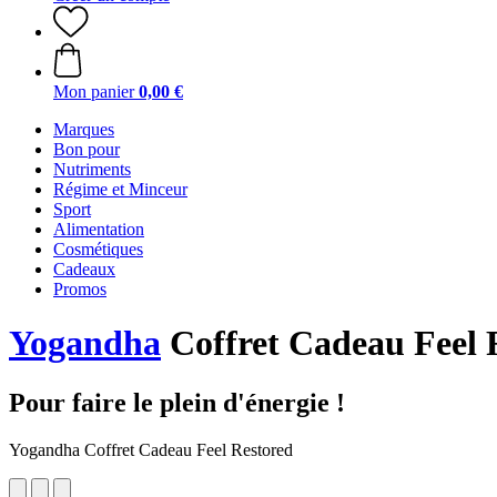
Mon panier
0,00 €
Marques
Bon pour
Nutriments
Régime et Minceur
Sport
Alimentation
Cosmétiques
Cadeaux
Promos
Yogandha
Coffret Cadeau Feel 
Pour faire le plein d'énergie !
Yogandha Coffret Cadeau Feel Restored