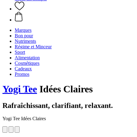
Marques
Bon pour
Nutriments
Régime et Minceur
Sport
Alimentation
Cosmétiques
Cadeaux
Promos
Yogi Tee
Idées Claires
Rafraîchissant, clarifiant, relaxant.
Yogi Tee Idées Claires