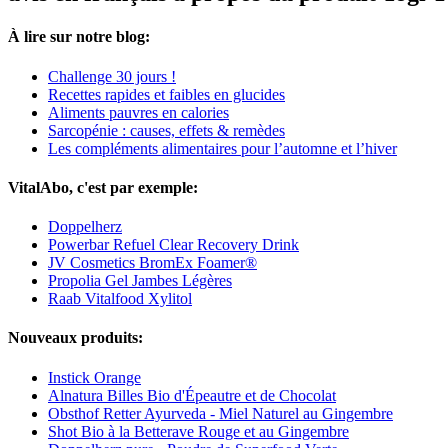
À lire sur notre blog:
Challenge 30 jours !
Recettes rapides et faibles en glucides
Aliments pauvres en calories
Sarcopénie : causes, effets & remèdes
Les compléments alimentaires pour l’automne et l’hiver
VitalAbo, c'est par exemple:
Doppelherz
Powerbar Refuel Clear Recovery Drink
JV Cosmetics BromEx Foamer®
Propolia Gel Jambes Légères
Raab Vitalfood Xylitol
Nouveaux produits:
Instick Orange
Alnatura Billes Bio d'Épeautre et de Chocolat
Obsthof Retter Ayurveda - Miel Naturel au Gingembre
Shot Bio à la Betterave Rouge et au Gingembre