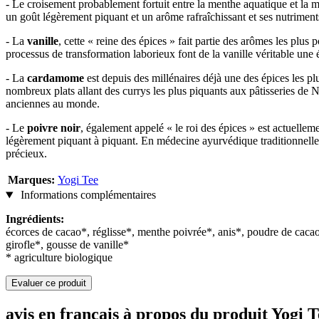
- Le croisement probablement fortuit entre la menthe aquatique et la 
un goût légèrement piquant et un arôme rafraîchissant et ses nutriment
- La
vanille
, cette « reine des épices » fait partie des arômes les plu
processus de transformation laborieux font de la vanille véritable une 
- La
cardamome
est depuis des millénaires déjà une des épices les 
nombreux plats allant des currys les plus piquants aux pâtisseries de N
anciennes au monde.
- Le
poivre noir
, également appelé « le roi des épices » est actuellem
légèrement piquant à piquant. En médecine ayurvédique traditionnelle,
précieux.
Marques:
Yogi Tee
Informations complémentaires
Ingrédients:
écorces de cacao*, réglisse*, menthe poivrée*, anis*, poudre de cacao
girofle*, gousse de vanille*
* agriculture biologique
Evaluer ce produit
avis en français à propos du produit Yogi T