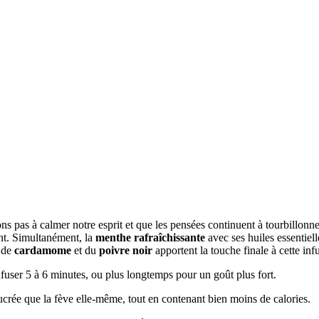
ons pas à calmer notre esprit et que les pensées continuent à tourbillonn
nt. Simultanément, la
menthe rafraîchissante
avec ses huiles essentiell
e de
cardamome
et du
poivre noir
apportent la touche finale à cette inf
infuser 5 à 6 minutes, ou plus longtemps pour un goût plus fort.
crée que la fève elle-même, tout en contenant bien moins de calories.