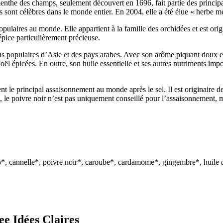
menthe des champs, seulement découvert en 1696, fait partie des princi
s sont célèbres dans le monde entier. En 2004, elle a été élue « herbe mé
s populaires au monde. Elle appartient à la famille des orchidées et est o
épice particulièrement précieuse.
plus populaires d’Asie et des pays arabes. Avec son arôme piquant doux e
oël épicées. En outre, son huile essentielle et ses autres nutriments im
ent le principal assaisonnement au monde après le sel. Il est originaire
 le poivre noir n’est pas uniquement conseillé pour l’assaisonnement, 
*, cannelle*, poivre noir*, caroube*, cardamome*, gingembre*, huile de
ee Idées Claires