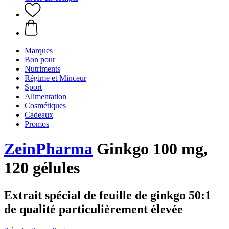
Marques
Bon pour
Nutriments
Régime et Minceur
Sport
Alimentation
Cosmétiques
Cadeaux
Promos
ZeinPharma
Ginkgo 100 mg,
120 gélules
Extrait spécial de feuille de ginkgo 50:1
de qualité particulièrement élevée