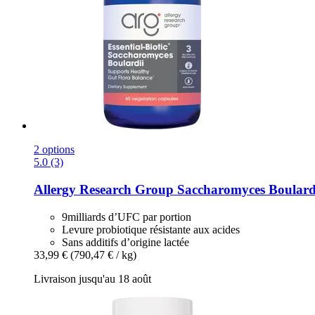
2 options
5.0 (3)
Allergy Research Group
Saccharomyces Boulardii
9milliards d’UFC par portion
Levure probiotique résistante aux acides
Sans additifs d’origine lactée
33,99 €
(790,47 € / kg)
Livraison jusqu'au 18 août