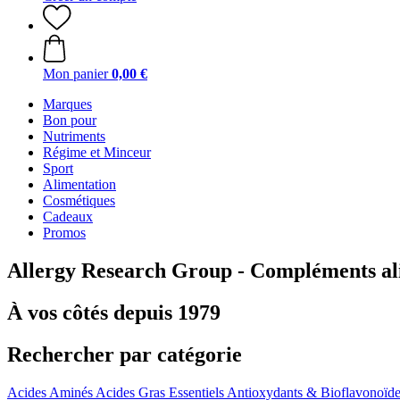
Mon panier
0,00 €
Marques
Bon pour
Nutriments
Régime et Minceur
Sport
Alimentation
Cosmétiques
Cadeaux
Promos
Allergy Research Group - Compléments al
À vos côtés depuis 1979
Rechercher par catégorie
Acides Aminés
Acides Gras Essentiels
Antioxydants & Bioflavonoïd