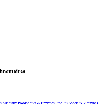
imentaires
es
Minéraux
Probiotiques & Enzymes
Produits Spéciaux
Vitamines