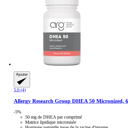
Ajouter
5.0 (4)
Allergy Research Group
DHEA 50 Micronized, 6
-5%
50 mg de DHEA par comprimé
Matrice lipidique micronisée
Hormone naturelle issue de la racine d'igname