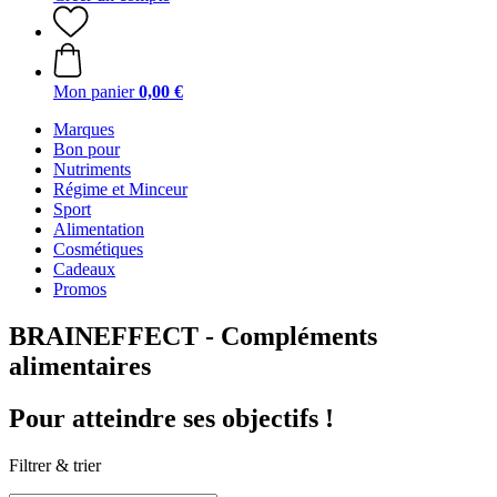
Mon panier
0,00 €
Marques
Bon pour
Nutriments
Régime et Minceur
Sport
Alimentation
Cosmétiques
Cadeaux
Promos
BRAINEFFECT - Compléments
alimentaires
Pour atteindre ses objectifs !
Filtrer & trier