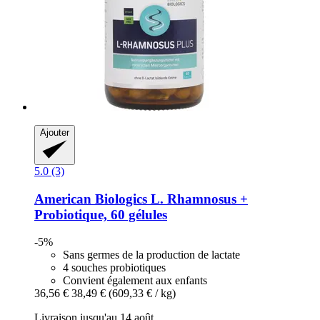
Ajouter
5.0 (3)
American Biologics
L. Rhamnosus +
Probiotique, 60 gélules
-5%
Sans germes de la production de lactate
4 souches probiotiques
Convient également aux enfants
36,56 €
38,49 €
(609,33 € / kg)
Livraison jusqu'au 14 août