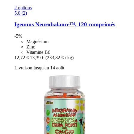
2 options
5.0 (2)
Igennus
Neurobalance™, 120 comprimés
-5%
Magnésium
Zinc
Vitamine B6
12,72 €
13,39 €
(233,82 € / kg)
Livraison jusqu'au 14 août