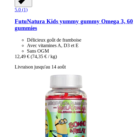
5.0 (1)
FutuNatura Kids
yummy gummy Omega 3, 60
gummies
Délicieux goût de framboise
Avec vitamines A, D3 et E
Sans OGM
12,49 €
(74,35 € / kg)
Livraison jusqu'au 14 août