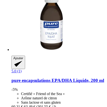
Ajouter
5.0 (1)
pure encapsulations
EPA/DHA Liquide, 200 ml
-5%
Certifié « Friend of the Sea »
Arôme naturel de citron
Sans lactose et sans gluten
60,31 €
63,49 €
(301,55 € / l)