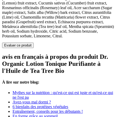
(Lemon) fruit extract, Cucumis sativus (Cucumber) fruit extract,
Rosmarinus officinalis (Rosemary) leaf oil, Acer saccharum (Sugar
maple) extract, Salix alba (Willow) bark extract, Citrus aurantifolia
(Lime) oil, Chamomilla recutita (Matricaria) flower extract, Citrus
paradisi (Grapefruit) seed extract, Echinacea purpurea extract,
Melaleuca alternifolia (Tea tree) leaf oil, Mentha spicata (Spearmint)
herb oil, Sodium hydroxide, Citric acid, Sodium benzoate,
Potassium sorbate, Limonene, Citral.
Evaluer ce produit
avis en français à propos du produit Dr.
Organic Lotion Tonique Purifiante à
l'Huile de Tea Tree Bio
À lire sur notre blog:
Mythes sur la nutrition : qu'est-ce qui est juste et qu'est-ce qui
ne l'est pa
Avez-vous mal dormi ?
6 bienfaits des protéines végétales
Entraînement, conseils pour les débutants !
En forme grâce au sommeil