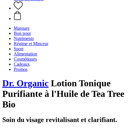
Marques
Bon pour
Nutriments
Régime et Minceur
Sport
Alimentation
Cosmétiques
Cadeaux
Promos
Dr. Organic
Lotion Tonique
Purifiante à l'Huile de Tea Tree
Bio
Soin du visage revitalisant et clarifiant.