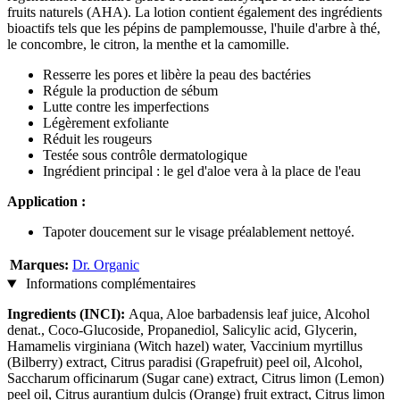
fruits naturels (AHA). La lotion contient également des ingrédients
bioactifs tels que les pépins de pamplemousse, l'huile d'arbre à thé,
le concombre, le citron, la menthe et la camomille.
Resserre les pores et libère la peau des bactéries
Régule la production de sébum
Lutte contre les imperfections
Légèrement exfoliante
Réduit les rougeurs
Testée sous contrôle dermatologique
Ingrédient principal : le gel d'aloe vera à la place de l'eau
Application :
Tapoter doucement sur le visage préalablement nettoyé.
Marques:
Dr. Organic
Informations complémentaires
Ingredients (INCI):
Aqua, Aloe barbadensis leaf juice, Alcohol
denat., Coco-Glucoside, Propanediol, Salicylic acid, Glycerin,
Hamamelis virginiana (Witch hazel) water, Vaccinium myrtillus
(Bilberry) extract, Citrus paradisi (Grapefruit) peel oil, Alcohol,
Saccharum officinarum (Sugar cane) extract, Citrus limon (Lemon)
peel oil, Citrus aurantium dulcis (Orange) fruit extract, Citrus limon