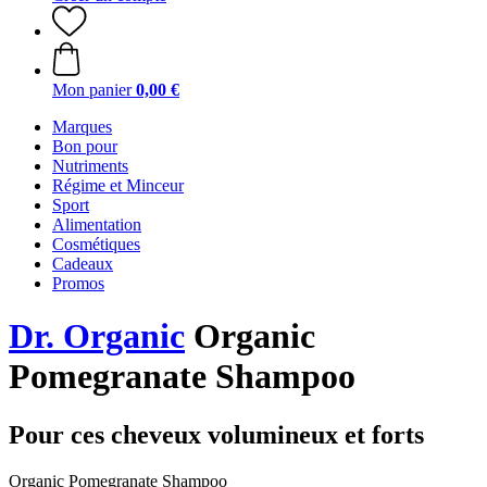
Mon panier
0,00 €
Marques
Bon pour
Nutriments
Régime et Minceur
Sport
Alimentation
Cosmétiques
Cadeaux
Promos
Dr. Organic
Organic
Pomegranate Shampoo
Pour ces cheveux volumineux et forts
Organic Pomegranate Shampoo