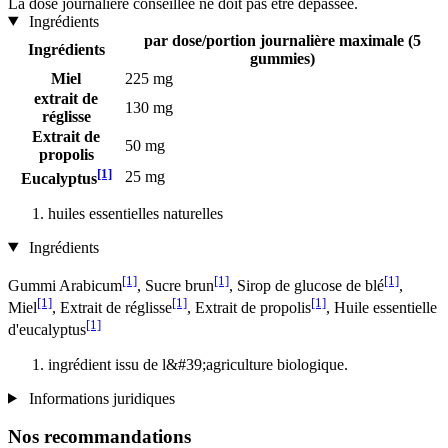
La dose journalière conseillée ne doit pas être dépassée.
Ingrédients
par dose/portion journalière maximale (5
Ingrédients
gummies)
Miel
225 mg
extrait de
130 mg
réglisse
Extrait de
50 mg
propolis
[1]
25 mg
Eucalyptus
huiles essentielles naturelles
Ingrédients
[1]
[1]
[1]
Gummi Arabicum
, Sucre brun
, Sirop de glucose de blé
,
[1]
[1]
[1]
Miel
, Extrait de réglisse
, Extrait de propolis
, Huile essentielle
[1]
d'eucalyptus
ingrédient issu de l&#39;agriculture biologique.
Informations juridiques
Nos recommandations