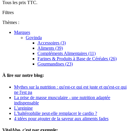
Tous les prix TTC.
Filtres
Thèmes :
Marques
Govinda
Accessoires (3)
Aliments (39)
Compléments Alimentaires (11)
Farines & Produits à Base de Céréales (26)
Gourmandises (23)
À lire sur notre blog:
Mythes sur la nutrition : qu'est-ce qui est juste et qu'est-ce qui
ne l'est pa
La prise de masse musculaire - une nutrition adaptée
indispensable
L'arginine
L'haltérophilie peut-elle remplacer le cardio ?
4 idées pour ajouter de la saveur aux aliments fades
VitalAbo, c'est par exemple: