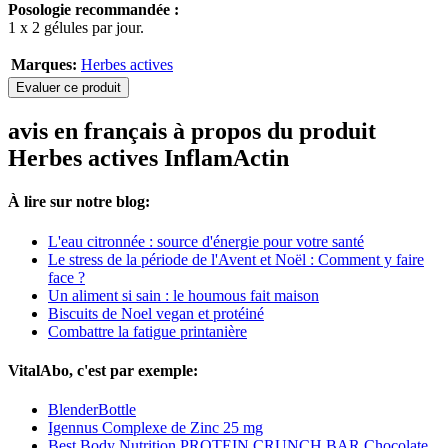
Posologie recommandée :
1 x 2 gélules par jour.
Marques:
Herbes actives
Evaluer ce produit
avis en français à propos du produit
Herbes actives InflamActin
À lire sur notre blog:
L'eau citronnée : source d'énergie pour votre santé
Le stress de la période de l'Avent et Noël : Comment y faire
face ?
Un aliment si sain : le houmous fait maison
Biscuits de Noel vegan et protéiné
Combattre la fatigue printanière
VitalAbo, c'est par exemple:
BlenderBottle
Igennus Complexe de Zinc 25 mg
Best Body Nutrition PROTEIN CRUNCH BAR Chocolate