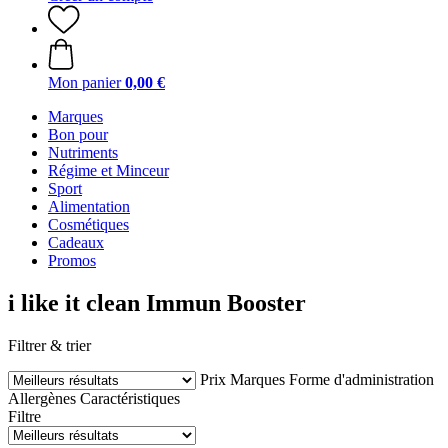
Mon panier
0,00 €
Marques
Bon pour
Nutriments
Régime et Minceur
Sport
Alimentation
Cosmétiques
Cadeaux
Promos
i like it clean Immun Booster
Filtrer & trier
Prix
Marques
Forme d'administration
Allergènes
Caractéristiques
Filtre