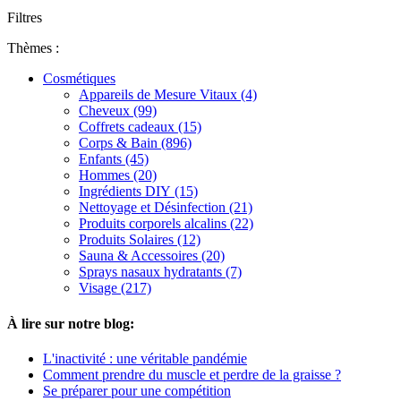
Filtres
Thèmes :
Cosmétiques
Appareils de Mesure Vitaux (4)
Cheveux (99)
Coffrets cadeaux (15)
Corps & Bain (896)
Enfants (45)
Hommes (20)
Ingrédients DIY (15)
Nettoyage et Désinfection (21)
Produits corporels alcalins (22)
Produits Solaires (12)
Sauna & Accessoires (20)
Sprays nasaux hydratants (7)
Visage (217)
À lire sur notre blog:
L'inactivité : une véritable pandémie
Comment prendre du muscle et perdre de la graisse ?
Se préparer pour une compétition