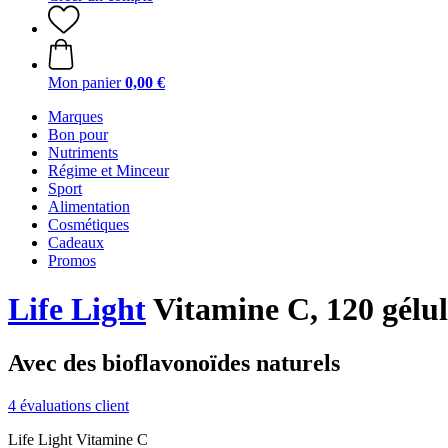
Mon panier
0,00 €
Marques
Bon pour
Nutriments
Régime et Minceur
Sport
Alimentation
Cosmétiques
Cadeaux
Promos
Life Light
Vitamine C, 120 gélul
Avec des bioflavonoïdes naturels
4 évaluations client
Life Light Vitamine C