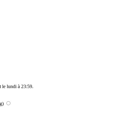
t le
lundi à 23:59
.
kg)