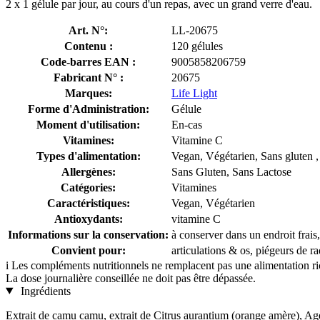
2 x 1 gélule par jour, au cours d'un repas, avec un grand verre d'eau.
Art. N°:
LL-20675
Contenu :
120 gélules
Code-barres EAN :
9005858206759
Fabricant N° :
20675
Marques:
Life Light
Forme d'Administration:
Gélule
Moment d'utilisation:
En-cas
Vitamines:
Vitamine C
Types d'alimentation:
Vegan, Végétarien, Sans gluten ,
Allergènes:
Sans Gluten, Sans Lactose
Catégories:
Vitamines
Caractéristiques:
Vegan, Végétarien
Antioxydants:
vitamine C
Informations sur la conservation:
à conserver dans un endroit frais,
Convient pour:
articulations & os, piégeurs de ra
i
Les compléments nutritionnels ne remplacent pas une alimentation rich
La dose journalière conseillée ne doit pas être dépassée.
Ingrédients
Extrait de camu camu, extrait de Citrus aurantium (orange amère), Ag