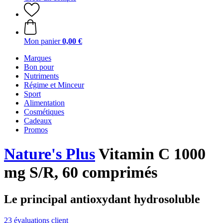
Mon panier
0,00 €
Marques
Bon pour
Nutriments
Régime et Minceur
Sport
Alimentation
Cosmétiques
Cadeaux
Promos
Nature's Plus
Vitamin C 1000
mg S/R, 60 comprimés
Le principal antioxydant hydrosoluble
23 évaluations client