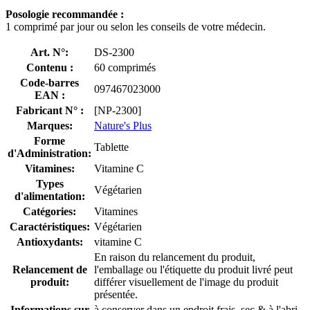
Posologie recommandée :
1 comprimé par jour ou selon les conseils de votre médecin.
Art. N°:
DS-2300
Contenu :
60 comprimés
Code-barres
097467023000
EAN :
Fabricant N° :
[NP-2300]
Marques:
Nature's Plus
Forme
Tablette
d'Administration:
Vitamines:
Vitamine C
Types
Végétarien
d'alimentation:
Catégories:
Vitamines
Caractéristiques:
Végétarien
Antioxydants:
vitamine C
En raison du relancement du produit,
Relancement de
l'emballage ou l'étiquette du produit livré peut
produit:
différer visuellement de l'image du produit
présentée.
Informations sur
à conserver dans un endroit frais, sec & à l'abri